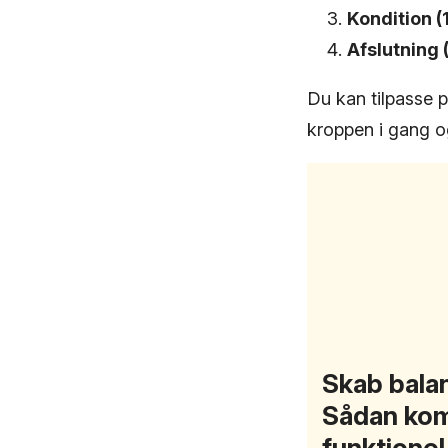
Kondition (
Afslutning 
Du kan tilpasse p
kroppen i gang o
Skab balan
Sådan kom
funktione