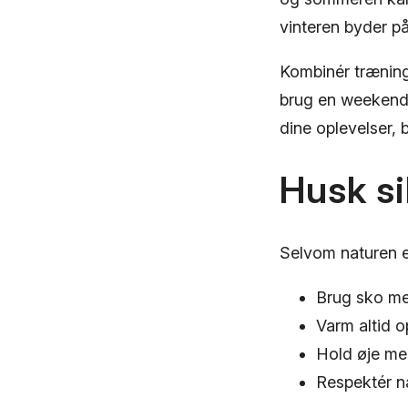
vinteren byder på
Kombinér træninge
brug en weekendtu
dine oplevelser, b
Husk s
Selvom naturen e
Brug sko med
Varm altid o
Hold øje med
Respektér na