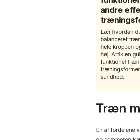
andre effe
træningsf
Lær hvordan du
balanceret træn
hele kroppen o
høj. Artiklen gu
funktionel træn
træningsformer
sundhed.
Træn m
En af fordelene v
og sommeren kan 