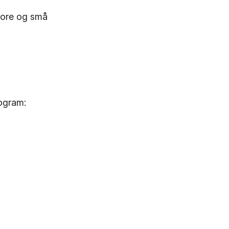
store og små
rogram: