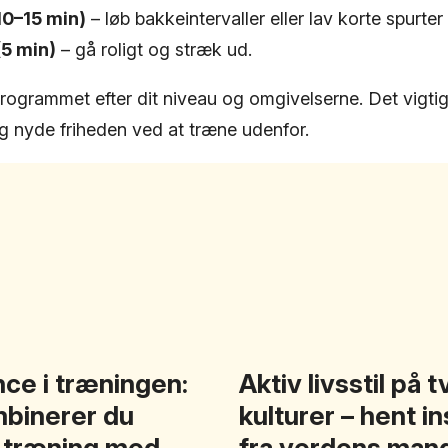
10–15 min)
– løb bakkeintervaller eller lav korte spurter 
(5 min)
– gå roligt og stræk ud.
rogrammet efter dit niveau og omgivelserne. Det vigtig
g nyde friheden ved at træne udenfor.
ce i træningen:
Aktiv livsstil på 
binerer du
kulturer – hent in
l træning med
fra verdens man