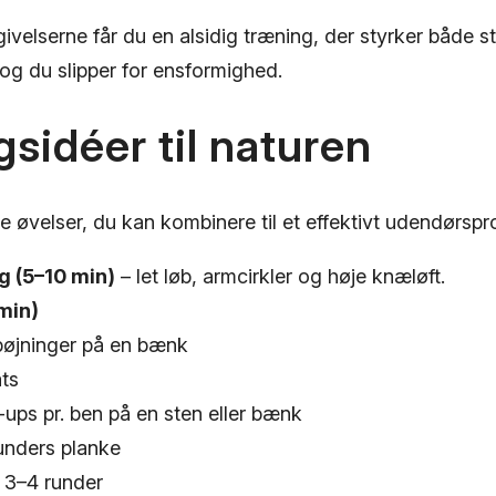
ivelserne får du en alsidig træning, der styrker både 
og du slipper for ensformighed.
sidéer til naturen
e øvelser, du kan kombinere til et effektivt udendørsp
 (5–10 min)
– let løb, armcirkler og høje knæløft.
min)
bøjninger på en bænk
ts
-ups pr. ben på en sten eller bænk
unders planke
 3–4 runder