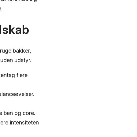
.
dskab
bruge bakker,
uden udstyr.
Gentag flere
alanceøvelser.
e ben og core.
iere intensiteten