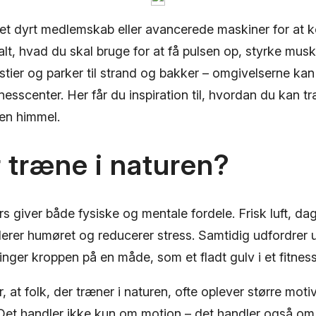
et dyrt medlemskab eller avancerede maskiner for at 
t, hvad du skal bruge for at få pulsen op, styrke musk
vstier og parker til strand og bakker – omgivelserne ka
fitnesscenter. Her får du inspiration til, hvordan du kan t
ben himmel.
 træne i naturen?
 giver både fysiske og mentale fordele. Frisk luft, da
lerer humøret og reducerer stress. Samtidig udfordrer
ringer kroppen på en måde, som et fladt gulv i et fitnes
er, at folk, der træner i naturen, ofte oplever større mo
et handler ikke kun om motion – det handler også om 