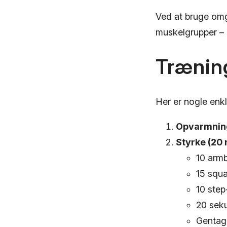
Ved at bruge omg
muskelgrupper – 
Træning
Her er nogle enkl
Opvarmning
Styrke (20 
10 arm
15 squa
10 step
20 sek
Gentag