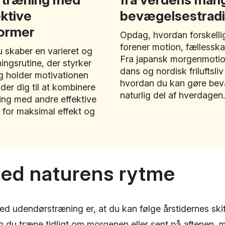
ktive
bevægelsestradi
ormer
Opdag, hvordan forskellig
forener motion, fællesska
 skaber en varieret og
Fra japansk morgenmotion 
ingsrutine, der styrker
dans og nordisk friluftsliv 
g holder motivationen
hvordan du kan gøre bevæ
ider dig til at kombinere
naturlig del af hverdagen.
ing med andre effektive
 for maksimal effekt og
ed naturens rytme
ed udendørstræning er, at du kan følge årstidernes ski
du træne tidligt om morgenen eller sent på aftenen, m