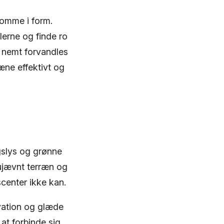
komme i form.
lerne og finde ro
n nemt forvandles
ræne effektivt og
gslys og grønne
 ujævnt terræn og
scenter ikke kan.
tivation og glæde
at forbinde sig