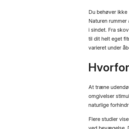
Du behøver ikke 
Naturen rummer al
i sindet. Fra sko
til dit helt eget 
varieret under å
Hvorfor
At træne udendørs
omgivelser stimu
naturlige forhind
Flere studier vis
ved bevægelse. D