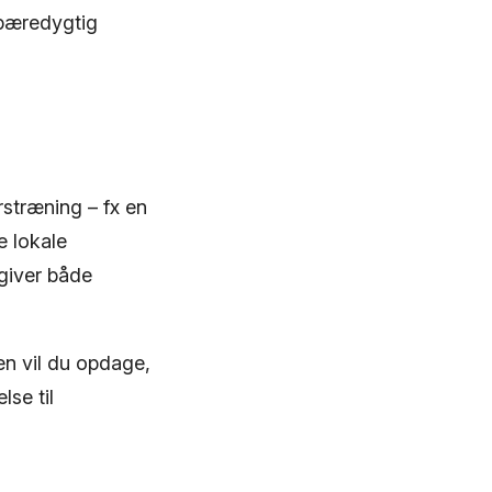
 bæredygtig
stræning – fx en
e lokale
giver både
en vil du opdage,
lse til