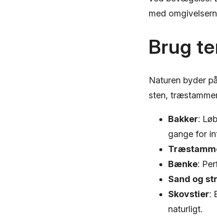
med omgivelserne
Brug t
Naturen byder på
sten, træstammer
Bakker
: Lø
gange for in
Træstamme
Bænke
: Per
Sand og st
Skovstier
: 
naturligt.