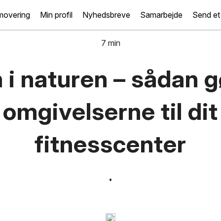
movering
Min profil
Nyhedsbreve
Samarbejde
Send et 
7 min
 i naturen – sådan g
omgivelserne til dit
fitnesscenter