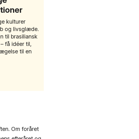
tioner
e kulturer
b og livsglæde.
til brasiliansk
– få idéer til,
gelse til en
ften. Om foråret
ens efteråret og